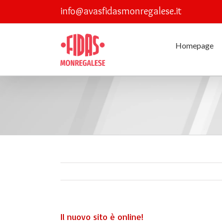
Skip
info@avasfidasmonregalese.it
to
content
Homepage
Il nuovo sito è online!