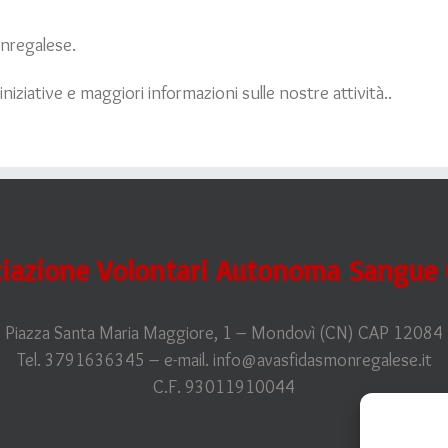
nregalese.
niziative e maggiori informazioni sulle nostre attività..
iazione Volontari Autonoma Sangue O
Piazza Santa Maria Maggiore, 1 – Mondovì (CN) CAP 12084
Tel. 3791636345 – e-mail. info@avasfidasmonregalese.it
C.F. 93011910044