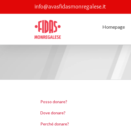
Skip
info@avasfidasmonregalese.it
to
content
Homepage
Posso donare?
Dove donare?
Perché donare?