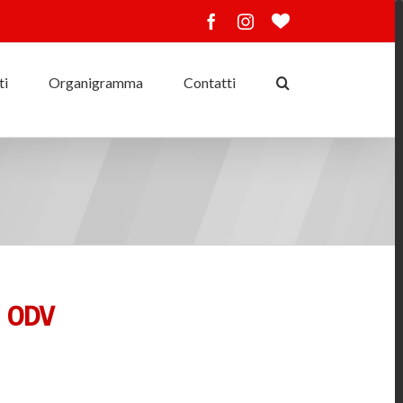
Facebook
Instagram
Ama
lo
sport
ti
Organigramma
Contatti
S ODV