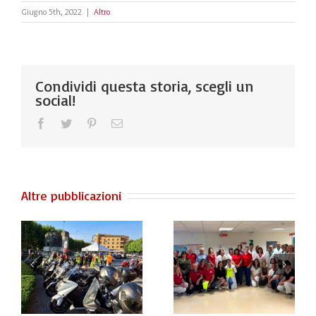
Giugno 5th, 2022
|
Altro
Condividi questa storia, scegli un
social!
Facebook
Twitter
Pinterest
Email
Altre pubblicazioni
Congresso
o
P L A S M I
Nazionale
6
AMO la Vita
Fidas 2026 –