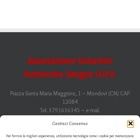
Pordenone
Associazione Volontari
Autonoma Sangue O.D.V.
Piazza Santa Maria Maggiore, 1 – Mondovì (CN) CAP
12084
Tel. 3791636345 – e-mail.
info@avasfidasmonregalese.it
Gestisci Consenso
C.F. 93011910044
Per fornire le migliori esperienze, utilizziamo tecnologie come i cookie per memorizzare