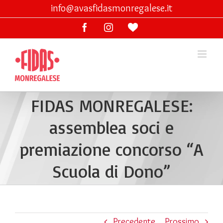
Skip
info@avasfidasmonregalese.it
to
Facebook
Instagram
Ama
content
lo
sport
FIDAS MONREGALESE:
assemblea soci e
premiazione concorso “A
Scuola di Dono”
Precedente
Prossimo