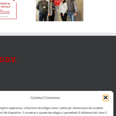
Mondovì al
FIDASLab
.D.V.
Gestisci Consenso
 migliori esperienze, utilizziamo tecnologie come i cookie per memorizzare e/o accedere
oni del dispositivo. Il consenso a queste tecnologie ci permetterà di elaborare dati come il