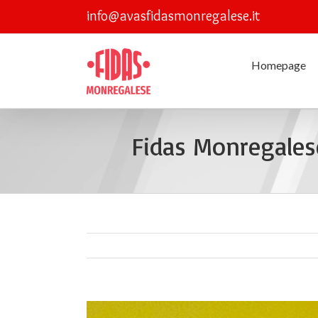
Skip
info@avasfidasmonregalese.it
to
content
Homepage
Fidas Monregales
View