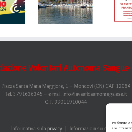
GITA A
DONATORE E
NREMO – 19
DELLE
ggio 2024
DONATRICI
2024
iazione Volontari Autonoma Sangue O
Piazza Santa Maria Maggiore, 1 – Mondovì (CN) CAP 12084
Tel. 3791636345 – e-mail. info@avasfidasmonregalese.it
C.F. 93011910044
Per fornire le
Informativa sulla
privacy
| Informazioni sui
cookies
alle informazi