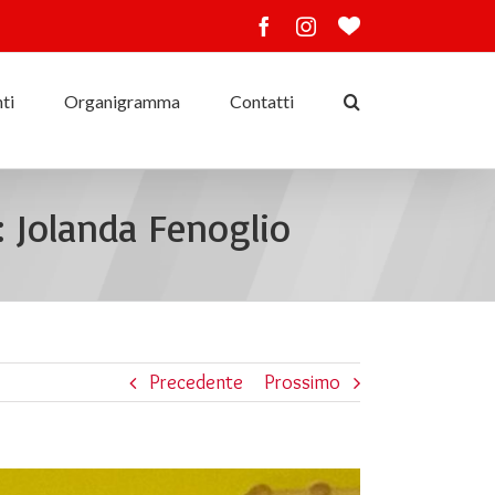
Facebook
Instagram
Ama
lo
sport
ti
Organigramma
Contatti
 Jolanda Fenoglio
Precedente
Prossimo