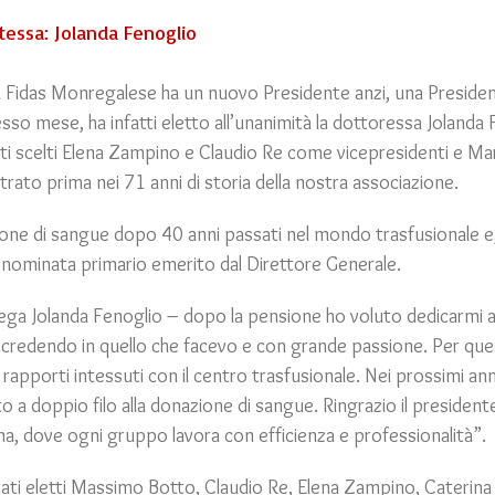
essa: Jolanda Fenoglio
Fidas Monregalese ha un nuovo Presidente anzi, una Presidentess
tesso mese, ha infatti eletto all’unanimità la dottoressa Joland
tati scelti Elena Zampino e Claudio Re come vicepresidenti e M
trato prima nei 71 anni di storia della nostra associazione.
one di sangue dopo 40 anni passati nel mondo trasfusionale e, in
re nominata primario emerito dal Direttore Generale.
ga Jolanda Fenoglio – dopo la pensione ho voluto dedicarmi all
redendo in quello che facevo e con grande passione. Per quest
 rapporti intessuti con il centro trasfusionale. Nei prossimi an
o a doppio filo alla donazione di sangue. Ringrazio il presid
a, dove ogni gruppo lavora con efficienza e professionalità”.
stati eletti Massimo Botto, Claudio Re, Elena Zampino, Caterina