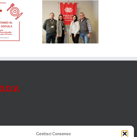
Mondovì al
FIDASLab
.D.V.
Gestisci Consenso