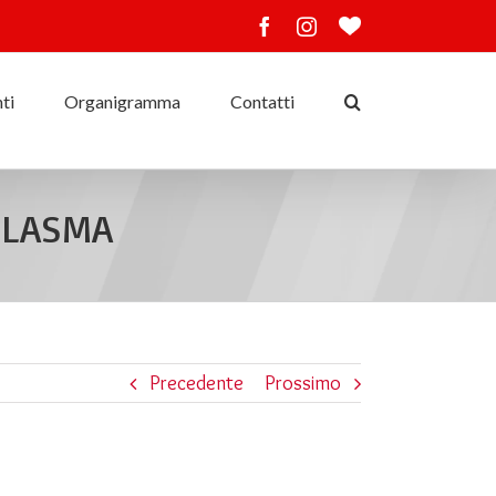
Facebook
Instagram
Ama
lo
sport
ti
Organigramma
Contatti
 PLASMA
Precedente
Prossimo