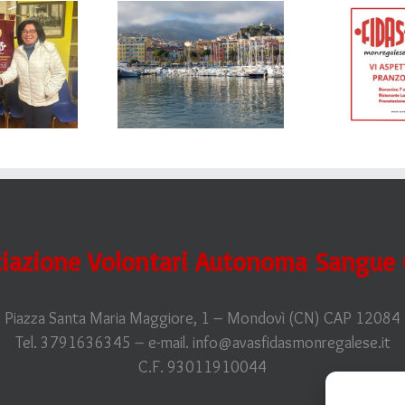
FESTA DEL
GITA A
DONATORE E
NREMO – 19
DELLE
ggio 2024
DONATRICI
2024
iazione Volontari Autonoma Sangue O
Piazza Santa Maria Maggiore, 1 – Mondovì (CN) CAP 12084
Tel. 3791636345 – e-mail. info@avasfidasmonregalese.it
C.F. 93011910044