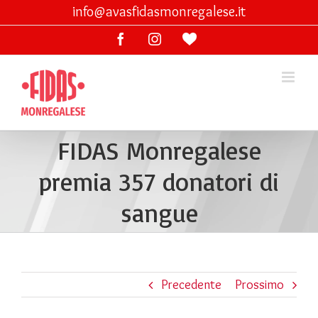
Skip
info@avasfidasmonregalese.it
to
Facebook
Instagram
Ama
content
lo
sport
FIDAS Monregalese
premia 357 donatori di
sangue
Precedente
Prossimo