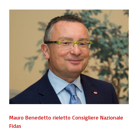
View
Larger
Image
Mauro Benedetto rieletto Consigliere Nazionale
Fidas