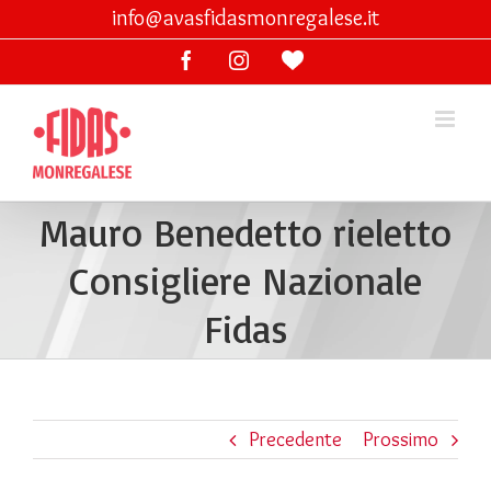
Skip
info@avasfidasmonregalese.it
to
Facebook
Instagram
Ama
content
lo
sport
Mauro Benedetto rieletto
Consigliere Nazionale
Fidas
Precedente
Prossimo