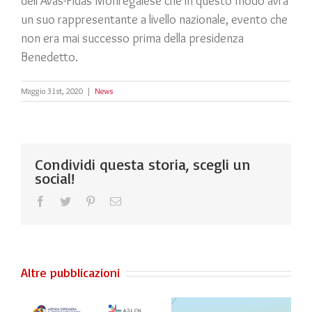
dell’Avas-Fidas Monregalese che in questo modo avrà
un suo rappresentante a livello nazionale, evento che
non era mai successo prima della presidenza
Benedetto.
Maggio 31st, 2020
|
News
Condividi questa storia, scegli un
social!
Facebook
Twitter
Pinterest
Email
Altre pubblicazioni
Fidas