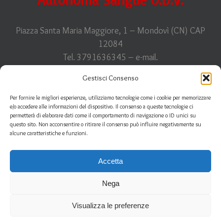
Piazza Santa Maria Maggiore, 1 – Mondovì (CN) CAP
12084
Tel. 3791636345 – e-mail.
info@avasfidasmonregalese.it
Gestisci Consenso
C.F. 93011910044
Per fornire le migliori esperienze, utilizziamo tecnologie come i cookie per memorizzare
e/o accedere alle informazioni del dispositivo. Il consenso a queste tecnologie ci
permetterà di elaborare dati come il comportamento di navigazione o ID unici su
questo sito. Non acconsentire o ritirare il consenso può influire negativamente su
Informativa sulla
privacy
| Informazioni sui
cookies
alcune caratteristiche e funzioni.
Accetta
Nega
Fidas Avas FIDAS Monregalese © 2018 | All Rights Reserved | Design by
00up
Visualizza le preferenze
Facebook
Instagram
Ama