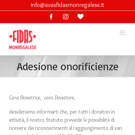
Skip
info@avasfidasmonregalese.it
to
Facebook
Instagram
Ama
content
lo
sport
Adesione onorificienze
Cara Donatrice,
caro Donatore,
desideriamo informarti che, per tutti i donatori in
attività, il nostro Statuto prevede la possibilità di
ricevere dei riconoscimenti al raggiungimento di vari