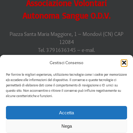
Associazione Volontari
Autonoma Sangue O.D.V.
Piazza Santa Maria Maggiore, 1 – Mondovì (CN) CAP
12084
Tel. 3791636345 – e-mail.
info@avasfidasmonregalese.it
Gestisci Consenso
C.F. 93011910044
Per fornire le migliori esperienze, utilizziamo tecnologie come i cookie per memorizzare
e/o accedere alle informazioni del dispositivo. Il consenso a queste tecnologie ci
permetterà di elaborare dati come il comportamento di navigazione o ID unici su
questo sito. Non acconsentire o ritirare il consenso può influire negativamente su
Informativa sulla
privacy
| Informazioni sui
cookies
alcune caratteristiche e funzioni.
Accetta
Nega
Fidas Avas FIDAS Monregalese © 2018 | All Rights Reserved | Design by
00up