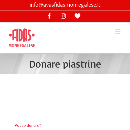
Skip
info@avasfidasmonregalese.it
to
Facebook
Instagram
Ama
content
lo
sport
Donare piastrine
Posso donare?